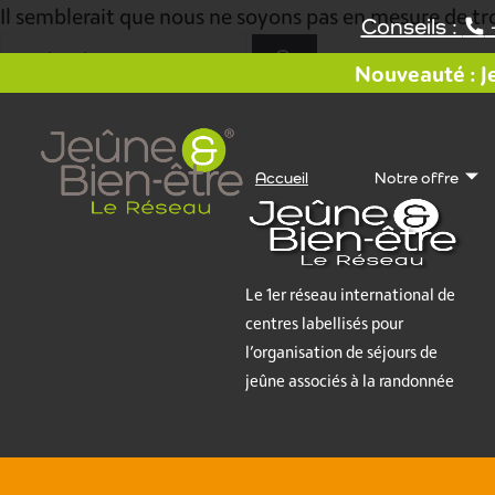
Aller
Il semblerait que nous ne soyons pas en mesure de tr
Conseils :
au
Rechercher :
contenu
Nouveauté : Je
Accueil
Notre offre
Le 1er réseau international de
centres labellisés pour
l’organisation de séjours de
jeûne associés à la randonnée