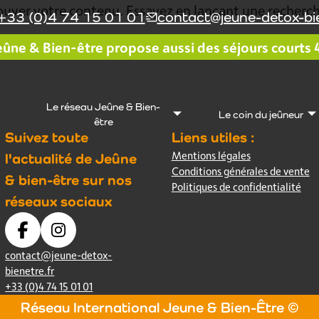
ouver votre contenu. Essayez en lançant une recherch
+33 (0)4 74 15 01 01
contact@jeune-detox-bie
ûne & Bien-être propose aussi des séjours courts 4 
Le réseau Jeûne & Bien-
Le coin du jeûneur
être
Suivez toute
Liens utiles :
Mentions légales
l'actualité de Jeûne
Conditions générales de vente
& bien-être sur nos
Politiques de confidentialité
réseaux sociaux
contact@jeune-detox-
bienetre.fr
+33 (0)4 74 15 01 01
Réseau International Jeune & Bien-Être ©