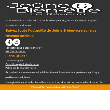
Le 1er réseau international de centres labellisés pour l’organisation de séjours de jeûne
associés à la randonnée
Suivez toute l'actualité de Jeûne & bien-être sur nos
réseaux sociaux
contact@jeune-detox-bienetre.fr
+33 (0)4 74 15 01 01
Liens utiles :
Mentions légales
Conditions générales de vente
Politiques de confidentialité
L’organisation des semaines Jeûne & Bien-être est libre de toute appartenance politique,
partisane ou religieuse.
Les règles élémentaires de bienveillance, discrétion et secret professionnel sont respectées.
Réseau International Jeune & Bien-Être ©