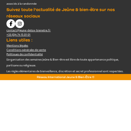
associés à la randonnée
Suivez toute l'actualité de Jeûne & bien-être sur nos
réseaux sociaux
contact@jeune-detox-bienetre.fr
+33 (0)4 74 15 01 01
Liens utiles :
Mentions légales
Conditions générales de vente
Politiques de confidentialité
L’organisation des semaines Jeûne & Bien-être est libre de toute appartenance politique,
partisane ou religieuse.
Les règles élémentaires de bienveillance, discrétion et secret professionnel sont respectées.
Réseau International Jeune & Bien-Être ©