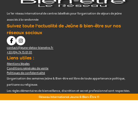
Le 1er réseau international de centres labellisés pour l’organisation de séjours de jeûne
associés à la randonnée
Suivez toute l'actualité de Jeûne & bien-être sur nos
réseaux sociaux
contact@jeune-detox-bienetre.fr
+33 (0)4 74 15 01 01
Liens utiles :
Mentions légales
Conditions générales de vente
Politiques de confidentialité
L’organisation des semaines Jeûne & Bien-être est libre de toute appartenance politique,
partisane ou religieuse.
Les règles élémentaires de bienveillance, discrétion et secret professionnel sont respectées.
Réseau International Jeune & Bien-Être ©