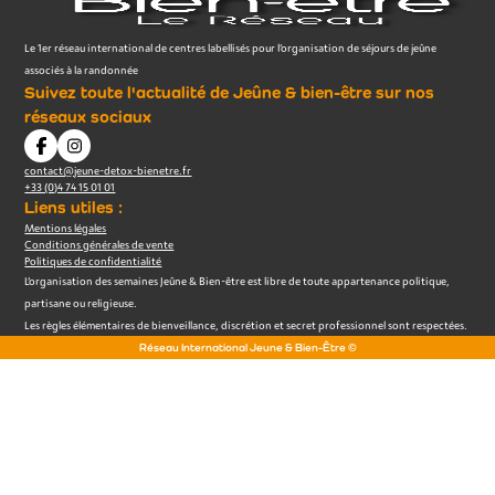
Le 1er réseau international de centres labellisés pour l’organisation de séjours de jeûne
associés à la randonnée
Suivez toute l'actualité de Jeûne & bien-être sur nos
réseaux sociaux
contact@jeune-detox-bienetre.fr
+33 (0)4 74 15 01 01
Liens utiles :
Mentions légales
Conditions générales de vente
Politiques de confidentialité
L’organisation des semaines Jeûne & Bien-être est libre de toute appartenance politique,
partisane ou religieuse.
Les règles élémentaires de bienveillance, discrétion et secret professionnel sont respectées.
Réseau International Jeune & Bien-Être ©