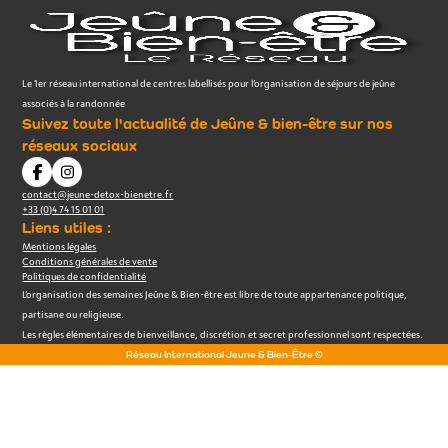
Le 1er réseau international de centres labellisés pour l’organisation de séjours de jeûne
associés à la randonnée
Suivez toute l'actualité de Jeûne & bien-être sur nos
réseaux sociaux
contact@jeune-detox-bienetre.fr
+33 (0)4 74 15 01 01
Liens utiles :
Mentions légales
Conditions générales de vente
Politiques de confidentialité
L’organisation des semaines Jeûne & Bien-être est libre de toute appartenance politique,
partisane ou religieuse.
Les règles élémentaires de bienveillance, discrétion et secret professionnel sont respectées.
Réseau International Jeune & Bien-Être ©