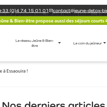
+33 (0)4 74 15 01 01
contact@jeune-detox-bie
 de la première fois , fût une réussite totale … Il fa
ûne & Bien-être propose aussi des séjours courts 4 
e ne peut conduire qu’à une très bonne remise en for
« demies » promenades santé .
que ….. tout et tous m’incitent à y revenir .
Le réseau Jeûne & Bien-
aire !
Le coin du jeûneur
être
s gens très agréables , merci à Joêlle , Fabienne , Vér
 ni ma « tortionnaire » Lydie dont les conseils m’ont fa
e à Essaouira !
Nos derniers articles