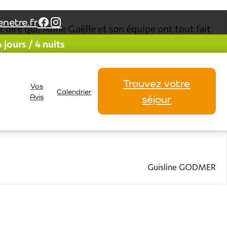
netre.fr
ut dire que Anne Gaëlle et son équipe ont tout fait
jours / 4 nuits
me ….. Je remercie Anne Gaëlle pour sa
Trouvez votre
Vos
Calendrier
Avis
séjour
onique , Carole , Alexandre , Daniel et Philippe .
it grands biens à mon retour ! Et si Camille est
Guisline GODMER