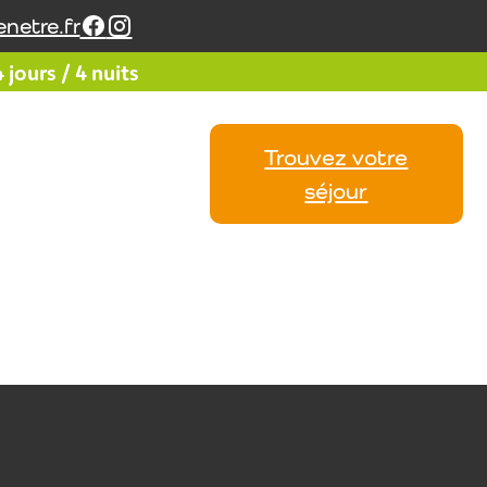
netre.fr
jours / 4 nuits
Trouvez votre
Vos
Calendrier
Avis
séjour