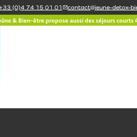
+33 (0)4 74 15 01 01
contact@jeune-detox-bie
ûne & Bien-être propose aussi des séjours courts 4 
Le réseau Jeûne & Bien-
Le coin du jeûneur
être